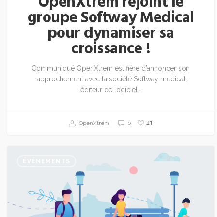
OpenXtrem rejoint le
groupe Softway Medical
pour dynamiser sa
croissance !
Communiqué OpenXtrem est fière d’annoncer son
rapprochement avec la société Softway medical,
éditeur de logiciel…
21
OpenXtrem
0
ÉVÉNEMENTS