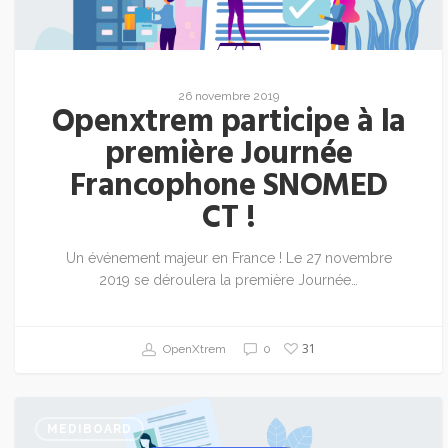
26 novembre 2019
Openxtrem participe à la
première Journée
Francophone SNOMED
CT !
Un événement majeur en France ! Le 27 novembre
2019 se déroulera la première Journée…
31
OpenXtrem
0
MEDIBOARD