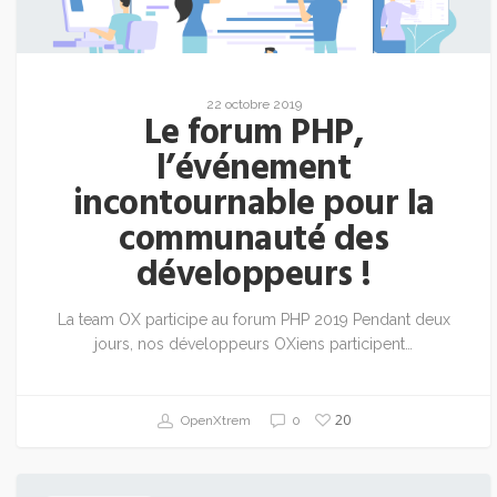
22 octobre 2019
Le forum PHP,
l’événement
incontournable pour la
communauté des
développeurs !
La team OX participe au forum PHP 2019 Pendant deux
jours, nos développeurs OXiens participent…
20
OpenXtrem
0