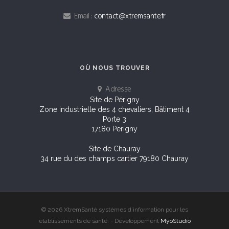
Email :
contact@xtremsante.fr
OÙ NOUS TROUVER
Adresse
Site de Périgny
Zone industrielle des 4 chevaliers, Bâtiment 4
Porte 3
17180 Perigny
Site de Chauray
34 rue du des champs cartier 79180 Chauray
© 2026 XtremSanté systèmes d’information pour les
établissements de santé. - Développement
MyoStudio