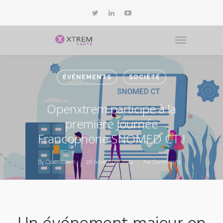
ÉVÉNEMENTS
SOCIÉTÉ
Openxtrem participe à la
première Journée
Francophone SNOMED CT !
By
OpenXtrem
26 novembre 2019
No Comments