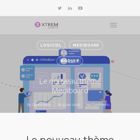
LOGICIEL
MEDIBOARD
MODULE
Le nouveau thème
Mediboard
By
OpenXtrem
28 juillet 2020
No Comments