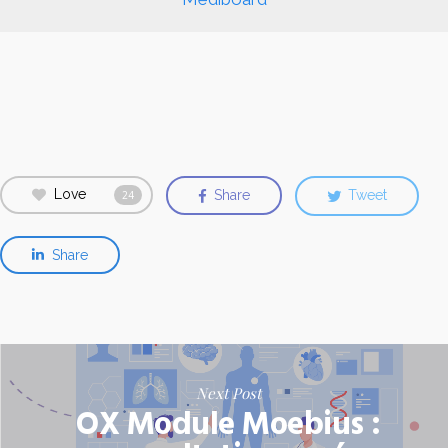
Love
Share
Tweet
24
Share
Next Post
OX Module Moebius :