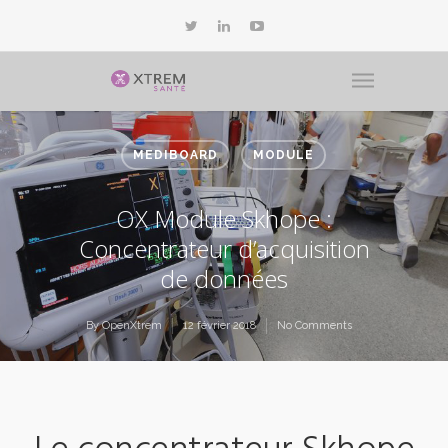
MEDIBOARD
MODULE
OX Module Skhope :
Concentrateur d’acquisition
de données
By
OpenXtrem
12 février 2018
No Comments