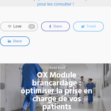
pour les consulter !
Love
Share
Tweet
33
Share
Next Post
OX Module
brancardage :
optimiser la prise en
charge de vos
patients