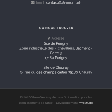
Email :
contact@xtremsante.fr
OÙ NOUS TROUVER
Adresse
Site de Périgny
Zone industrielle des 4 chevaliers, Bâtiment 4
Porte 3
17180 Perigny
Site de Chauray
34 rue du des champs cartier 79180 Chauray
© 2026 XtremSanté systèmes d’information pour les
établissements de santé. - Développement
MyoStudio