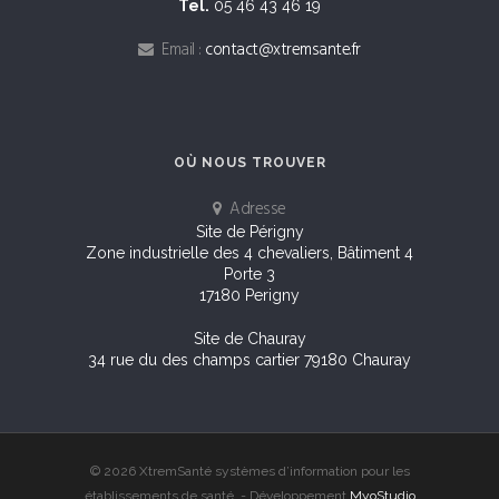
Tel.
05 46 43 46 19
Email :
contact@xtremsante.fr
OÙ NOUS TROUVER
Adresse
Site de Périgny
Zone industrielle des 4 chevaliers, Bâtiment 4
Porte 3
17180 Perigny
Site de Chauray
34 rue du des champs cartier 79180 Chauray
© 2026 XtremSanté systèmes d’information pour les
établissements de santé. - Développement
MyoStudio