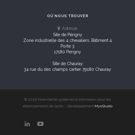
OÙ NOUS TROUVER
Adresse
Site de Périgny
Zone industrielle des 4 chevaliers, Bâtiment 4
Porte 3
17180 Perigny
Site de Chauray
34 rue du des champs cartier 79180 Chauray
© 2026 XtremSanté systèmes d’information pour les
établissements de santé. - Développement
MyoStudio