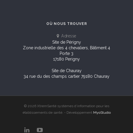
OÙ NOUS TROUVER
Adresse
Site de Périgny
Zone industrielle des 4 chevaliers, Bâtiment 4
Porte 3
17180 Perigny
Site de Chauray
34 rue du des champs cartier 79180 Chauray
© 2026 XtremSanté systèmes d’information pour les
établissements de santé. - Développement
MyoStudio